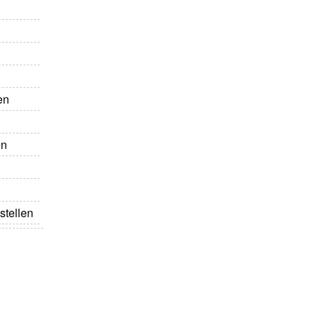
en
en
stellen