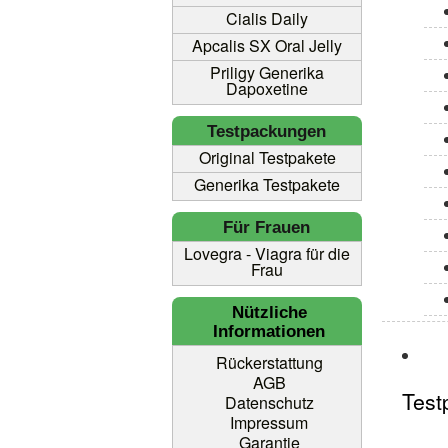
Cialis Daily
Apcalis SX Oral Jelly
Priligy Generika
Dapoxetine
Testpackungen
Original Testpakete
Generika Testpakete
Für Frauen
Lovegra - Viagra für die
Frau
Nützliche
Informationen
Rückerstattung
AGB
Test
Datenschutz
Impressum
Garantie